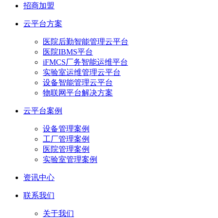
招商加盟
云平台方案
医院后勤智能管理云平台
医院IBMS平台
iFMCS厂务智能运维平台
实验室运维管理云平台
设备智能管理云平台
物联网平台解决方案
云平台案例
设备管理案例
工厂管理案例
医院管理案例
实验室管理案例
资讯中心
联系我们
关于我们