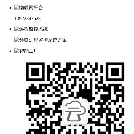
13922347628