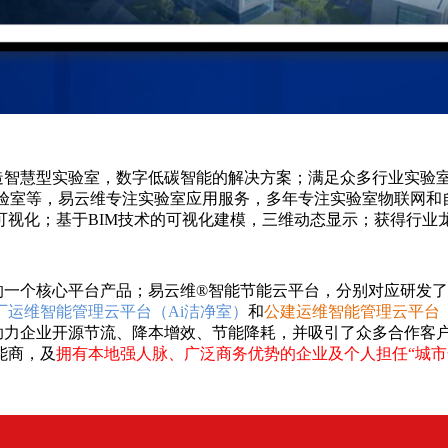
造智慧型实验室，数字低碳智能的解决方案；满足众多行业实验
实验室等，易云维专注实验室应用服务，多年专注实验室物联网
可视化；基于BIM技术的可视化建模，三维动态显示；获得行业
的一个核心平台产品；易云维®智能节能云平台，分别对应研发了
厂运维智能管理云平台（Ai洁净室）
和
公建运维智能管理云平台（
 助力企业开源节流、降本增效、节能降耗，并吸引了众多合作客
能商，及
拥有本地强人脉、广泛商务优势的企业及个人担任“城市