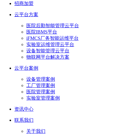
招商加盟
云平台方案
医院后勤智能管理云平台
医院IBMS平台
iFMCS厂务智能运维平台
实验室运维管理云平台
设备智能管理云平台
物联网平台解决方案
云平台案例
设备管理案例
工厂管理案例
医院管理案例
实验室管理案例
资讯中心
联系我们
关于我们