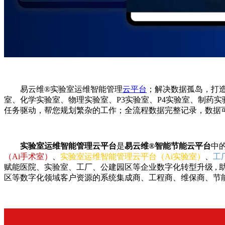
易云维®实验室运维智能管理
云平台
；解决数据孤岛，打
室、化学实验室、物理实验室、P3实验室、P4实验室、制药
任务驱动，帮您规划繁杂的工作；全流程数据完整记录，数据
实验室运维智能管理云平台
是
易云维®智能节能云平台
中
（Ai手术室）
、
实验室运维智能管理云平台（Ai实验室）
、
工
赋能医院、实验室、工厂、公建园区等企业数字化转型升级 ,
区等数字化领域客户资源的系统集成商、工程商、维保商、节